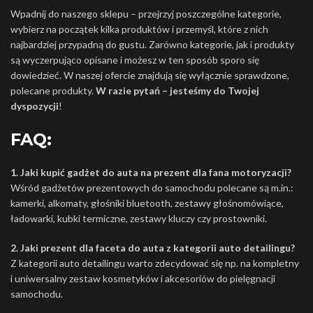
Wpadnij do naszego sklepu – przejrzyj poszczególne kategorie,
wybierz na początek kilka produktów i przemyśl, które z nich
najbardziej przypadną do gustu. Zarówno kategorie, jak i produkty
są wyczerpująco opisane i możesz w ten sposób sporo się
dowiedzieć. W naszej ofercie znajdują się wyłącznie sprawdzone,
polecane produkty.
W razie pytań – jesteśmy do Twojej
dyspozycji
!
FAQ:
1. Jaki kupić gadżet do auta na prezent dla fana motoryzacji?
Wśród gadżetów prezentowych do samochodu polecane są m.in.:
kamerki, alkomaty, głośniki bluetooth, zestawy głośnomówiące,
ładowarki, kubki termiczne, zestawy kluczy czy prostowniki.
2. Jaki prezent dla faceta do auta z kategorii auto detailingu?
Z kategorii auto detailingu warto zdecydować się np. na kompletny
i uniwersalny zestaw kosmetyków i akcesoriów do pielęgnacji
samochodu.