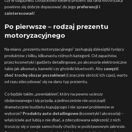
czy w bagażniku. Dodatkowo idealny prezent dla fana motoryzacji
powinno się dobrze dopasować do jego
preferencji
i
zainteresowań
!
Po pierwsze – rodzaj prezentu
o?
motoryzacyjnego
o
Na miano „prezentu motoryzacyjnego” zasługują dziesiątki tysięcy
produktów z kilku, kilkunastu różnych kategorii. Od zapachów,
e
przez kosmetyki i gadżety detailingowe, po akcesoria elektroniczne
u
takie jak alkomaty, kamerki czy głośniki bluetooth. Aby
zawęzić
o?
choć trochę obszar
poszukiwań
(i znacznie skrócić ich czas), warto
o
od razu zdecydować się na dany typ prezentu.
Co będzie takim „pewniakiem”, który na pewno ucieszy
obdarowanego i się przyda, a jednocześnie nie uszczupli
dramatycznie budżetu kupującego i nie sprawi problemów w
wyborze?
Produkty auto detailingowe
(kosmetyki i akcesoria) –
właściciele aut lubią o nie dbać, a zdecydowana większość z nich
troszczy się o swoje samochody choćby w podstawowym zakresie.