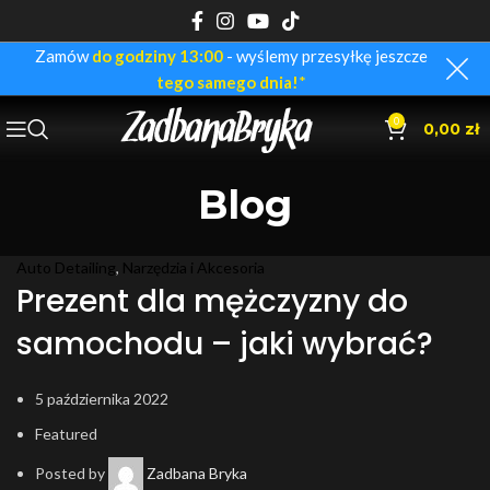
Zamów
do godziny 13:00
- wyślemy przesyłkę jeszcze
tego samego dnia!
*
0
0,00
zł
Blog
Auto Detailing
,
Narzędzia i Akcesoria
Prezent dla mężczyzny do
samochodu – jaki wybrać?
5 października 2022
Featured
Posted by
Zadbana Bryka