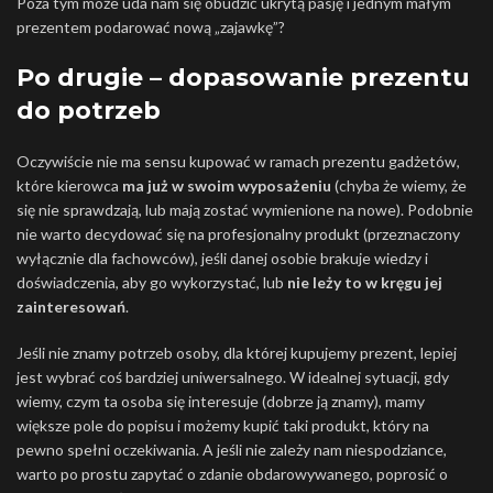
Poza tym może uda nam się obudzić ukrytą pasję i jednym małym
prezentem podarować nową „zajawkę”?
Po drugie – dopasowanie prezentu
do potrzeb
Oczywiście nie ma sensu kupować w ramach prezentu gadżetów,
które kierowca
ma już w swoim wyposażeniu
(chyba że wiemy, że
się nie sprawdzają, lub mają zostać wymienione na nowe). Podobnie
nie warto decydować się na profesjonalny produkt (przeznaczony
wyłącznie dla fachowców), jeśli danej osobie brakuje wiedzy i
doświadczenia, aby go wykorzystać, lub
nie leży to w kręgu jej
zainteresowań
.
?
Jeśli nie znamy potrzeb osoby, dla której kupujemy prezent, lepiej
jest wybrać coś bardziej uniwersalnego. W idealnej sytuacji, gdy
wiemy, czym ta osoba się interesuje (dobrze ją znamy), mamy
większe pole do popisu i możemy kupić taki produkt, który na
pewno spełni oczekiwania. A jeśli nie zależy nam niespodziance,
warto po prostu zapytać o zdanie obdarowywanego, poprosić o