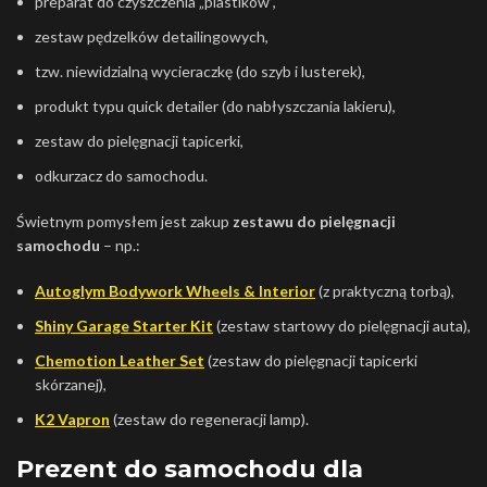
preparat do czyszczenia „plastików”,
zestaw pędzelków detailingowych,
tzw. niewidzialną wycieraczkę (do szyb i lusterek),
produkt typu quick detailer (do nabłyszczania lakieru),
zestaw do pielęgnacji tapicerki,
odkurzacz do samochodu.
Świetnym pomysłem jest zakup
zestawu do pielęgnacji
samochodu
– np.:
Autoglym Bodywork Wheels & Interior
(z praktyczną torbą),
Shiny Garage Starter Kit
(zestaw startowy do pielęgnacji auta),
Chemotion Leather Set
(zestaw do pielęgnacji tapicerki
skórzanej),
K2 Vapron
(zestaw do regeneracji lamp).
Prezent do samochodu dla