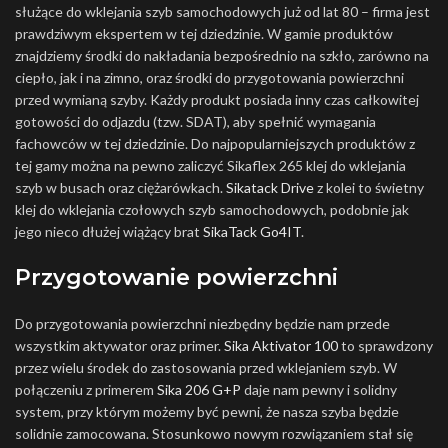
służące do wklejania szyb samochodowych już od lat 80 – firma jest
prawdziwym ekspertem w tej dziedzinie. W gamie produktów
znajdziemy środki do nakładania bezpośrednio na szkło, zarówno na
ciepło, jak i na zimno, oraz środki do przygotowania powierzchni
przed wymianą szyby. Każdy produkt posiada inny czas całkowitej
gotowości do odjazdu (tzw. SDAT), aby spełnić wymagania
fachowców w tej dziedzinie. Do najpopularniejszych produktów z
tej gamy można na pewno zaliczyć Sikaflex 265 klej do wklejania
szyb w busach oraz ciężarówkach.
Sikatack Drive
z kolei to świetny
klej do wklejania czołowych szyb samochodowych, podobnie jak
jego nieco dłużej wiążący brat
SikaTack Go4IT
.
Przygotowanie powierzchni
Do przygotowania powierzchni niezbędny będzie nam przede
wszystkim aktywator oraz primer.
Sika Aktivator 100
to sprawdzony
przez wielu środek do zastosowania przed wklejaniem szyb. W
połączeniu z primerem
Sika 206 G+P
daje nam pewny i solidny
system, przy którym możemy być pewni, że nasza szyba będzie
solidnie zamocowana. Stosunkowo nowym rozwiązaniem stał się