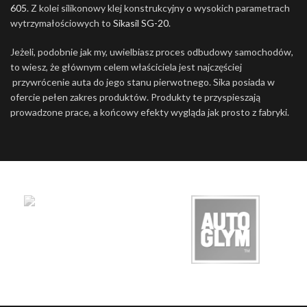
605
. Z kolei silikonowy klej konstrukcyjny o wysokich parametrach
wytrzymałościowych to
Sikasil SG-20
.
Jeżeli, podobnie jak my, uwielbiasz proces odbudowy samochodów,
to wiesz, że głównym celem właściciela jest najczęściej
przywrócenie auta do jego stanu pierwotnego. Sika posiada w
ofercie pełen zakres produktów. Produkty te przyspieszają
prowadzone prace, a końcowy efekty wygląda jak prosto z fabryki.