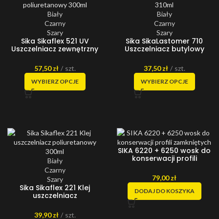
Biały
Biały
Czarny
Czarny
Szary
Szary
Sika Sikaflex 521 UV
Sika SikaLastomer 710
Uszczelniacz zewnętrzny
Uszczelniacz butylowy
poliuretanowy 300ml
butyl 310ml
57,50
zł
szt.
37,50
zł
szt.
WYBIERZ OPCJE
WYBIERZ OPCJE
SIKA 6220 + 6250 wosk do
konserwacji profili
Biały
zamkniętych
Czarny
79,00
zł
Szary
Sika Sikaflex 221 Klej
DODAJ DO KOSZYKA
uszczelniacz
poliuretanowy 300ml
39,90
zł
szt.