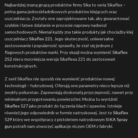
Najbardziej znaną grupą produktów firmy Sika to seria Sikaflex –
pełna gama jednoskładnikowych produktów klejących oraz
uszczelniaczy. Zostały one zaprojektowane tak, aby gwarantować
szybkie i łatwe działanie w procesie naprawy nadwozi
samochodowych. Niemal każdy zna takie produkty jak chociażby klej
uszczelniacz
Sikaflex 221
. Jego skuteczność, uniwersalne
zastosowanie i popularność sprawiły, że stał się jednym z
flagowych produktów marki. Przy okazji można wymienić
Sikaflex
252
nieco mocniejsza wersja Sikaflexa 221 do zastosowań
konstrukcyjnych.
Z serii Sikaflex nie sposób nie wymienić produktów nowej
technologii – hybrydowej. Oferują one parametry nieco lepsze niż
zwykły poliuretan. Zapewniają doskonałą przyczepność, nawet przy
minimalnym przygotowaniu powierzchni. Można tu wyróżnić
Sikaflex 527
jako produkt do łączenia blach i spawów. Istnieje
również jego odpowiednik w formie natryskowej. Jest to
Sikaflex
529
który we współpracy z pistoletem natryskowym
SIKA Spray
gun
potrafi nam utworzyć aplikacje niczym OEM z fabryki.