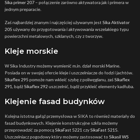
Sika primer 207
– połączenie zarówno aktywatora jak i primera w
jednym preparacie.
Zaś najbardziej znanym i najczęściej używanym jest
Sika Aktivator
205
używany do przygotowania i aktywowania wszelakiego typu
powierzchni metalowych, szklanych, czy z tworzyw.
Kleje morskie
W Sika Industry możemy wymienić m.in. dział morski Marine.
Posiada on w swojej ofercie kleje i uszczelniacze do łodzi i jachtów.
Sikaflex 295
pomoże nam wkleić szybę z poliwęglanu, zaś
Sikaflex
291
, bądź
Sikaflex 292
uszczelnić, bądź przykleić elementy kadłuba.
Klejenie fasad budynków
Kolejna istotna gałąź przemysłowa w SIKA to również materiały do
fasad budynkowych. Klejenie konstrukcyjne szkła możemy
przeprowadzić za pomocą
SikaFast 5221
czy
SikaFast 5215
.
Uszczelniacz pogodowy który możemy zastosować to
Sikasil WS