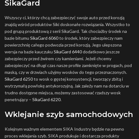
SikaGard
Wszyscy ci, którzy chcą zabezpieczyć swoje auto przed korozją
znajdą wśród produktów Siki doskonałe rozwiązania. Wszystko to
pod grupą produktową z serii SikaGard. Tak chociażby środek na
bazie bitumu
SikaGard 6060
to środek, który zabezpieczy nam
powierzchnię całego podwozia przed korozją. Jego ulepszona
wersja na bazie kauczuku
SikaGard 6440
dodatkowo jeszcze
zabezpieczy przed żwirem czy kamieniami. Jeżeli chcemy
zabezpieczyć na długi czas nasze profile zamknięte w progach, pod
maską, czy w drzwiach użyjmy wosków do tego przeznaczonych.
SikaGard 6250
to wosk o gęstej konsystencji, tworzący zbitą i
wytrzymałą powłokę antykorozyjną. Jak zależy nam na dotarciu w
trudno dostępne miejsca, możemy zastosować rzadszy wosk
penetrujący –
SikaGard 6220
.
Wklejanie szyb samochodowych
Kolejnym ważnym elementem SIKA Industry będzie na pewno
proces wklejania szyb. SIKA produkuje i dostarcza produkty