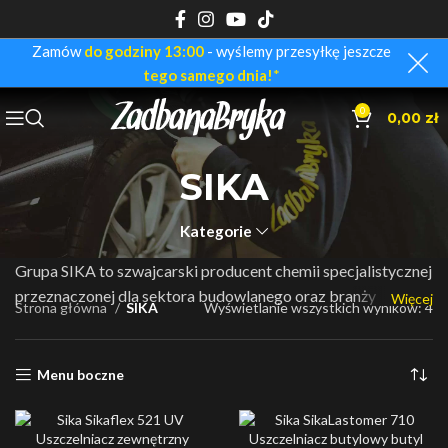
Zamów
do godziny 13:00
- wyślemy przesyłkę jeszcze
tego samego dnia!
*
0
0,00
zł
SIKA
Kategorie
Grupa SIKA to szwajcarski producent chemii specjalistycznej
przeznaczonej dla sektora budowlanego oraz branży
Więcej
Strona główna
SIKA
Wyświetlanie wszystkich wyników: 4
samochodowej. Firma została założona przez Kaspara
Winklera w 1910r., a jej siedziba mieści się w miejscowości
Baar. Roczne obroty spółki to ponad 8miliardow CHF, a w
Menu boczne
oddziałach w ponad 100 krajach pracuje około 25000 ludzi.