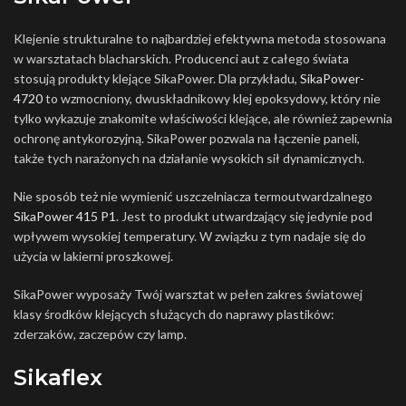
Klejenie strukturalne to najbardziej efektywna metoda stosowana
w warsztatach blacharskich. Producenci aut z całego świata
stosują produkty klejące SikaPower. Dla przykładu,
SikaPower-
4720
to wzmocniony, dwuskładnikowy klej epoksydowy, który nie
tylko wykazuje znakomite właściwości klejące, ale również zapewnia
ochronę antykorozyjną. SikaPower pozwala na łączenie paneli,
także tych narażonych na działanie wysokich sił dynamicznych.
Nie sposób też nie wymienić uszczelniacza termoutwardzalnego
SikaPower 415 P1
. Jest to produkt utwardzający się jedynie pod
wpływem wysokiej temperatury. W związku z tym nadaje się do
użycia w lakierni proszkowej.
SikaPower wyposaży Twój warsztat w pełen zakres światowej
klasy środków klejących służących do naprawy plastików:
zderzaków, zaczepów czy lamp.
Sikaflex