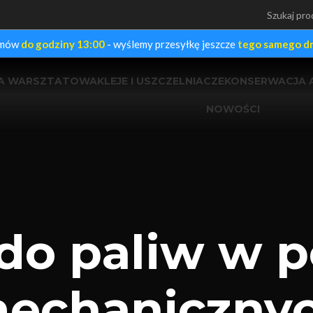
mów
do godziny 13:00
- wyślemy przesyłkę jeszcze
tego samego dn
IA WARSZTATOWA
KLEJE I USZCZELNIACZE
KONSERWACJA 
NOWOŚCI
do paliw w 
echaniczny