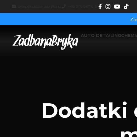
sklep@zadbanabryka.pl
+48 570 867 616
Za
AUTO DETAILING
CHEM
Dodatki 
m