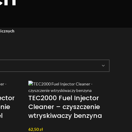
icznych
ector
TEC2000 Fuel Injector
nie
Cleaner – czyszczenie
l
wtryskiwaczy benzyna
62,50
zł