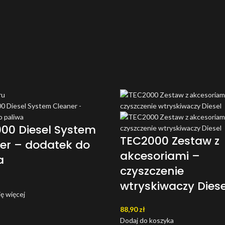
ru
00 Diesel System
TEC2000 Zestaw z
er – dodatek do
akcesoriami –
a
czyszczenie
wtryskiwaczy Diese
ę więcej
88,90
zł
Dodaj do koszyka