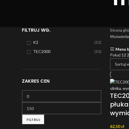
FILTRUJ WG.
Strona gł
Wyświetla
K2
(11)
Menu 
TEC2000
(15)
Pokaż
12
ZAKRES CEN
TEC20
płuka
Cena min.
Cena maks.
wymia
FILTRUJ
62,50
zł