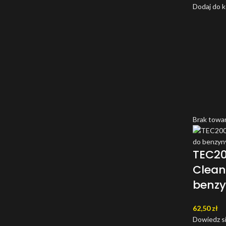
Dodaj do 
Brak towa
TEC20
Clean
benz
62,50
zł
Dowiedz si