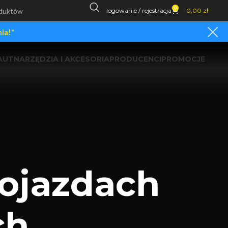
0
logowanie / rejestracja
0,00
zł
ia!
*
AUT
NARZĘDZIA I AKCESORIA
PRODUCENCI
PROMOCJE
pojazdach
ch