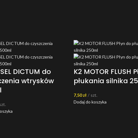
ESEL DICTUM do
K2 MOTOR FLUSH P
czenia wtrysków
płukania silnika 2
l
7,50
zł
szt.
Dodaj do koszyka
szt.
koszyka