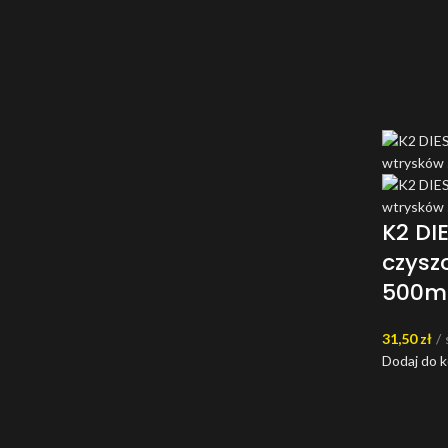
K2 DI
czysz
500m
31,50
zł
Dodaj do 