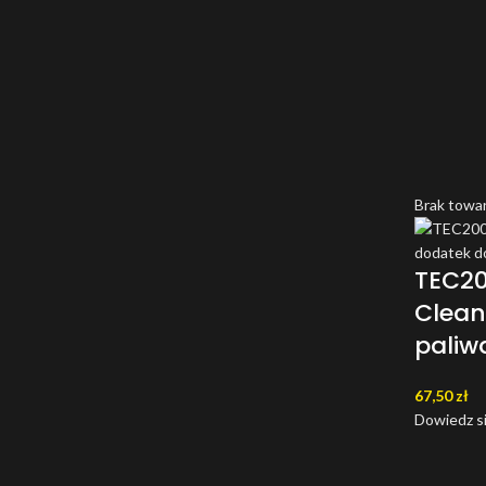
Brak towa
TEC20
Clean
paliw
67,50
zł
Dowiedz si