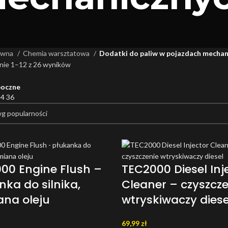
ówna
Chemia warsztatowa
Dodatki do paliw w pojazdach mechan
nie 1–12 z 26 wyników
boczne
24
36
00 Engine Flush –
TEC2000 Diesel Inj
nka do silnika,
Cleaner – czyszcze
na oleju
wtryskiwaczy diese
69,99
zł