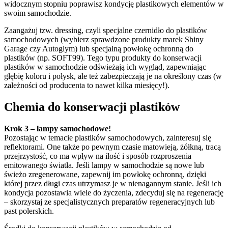
widocznym stopniu poprawisz kondycję plastikowych elementów w
swoim samochodzie.
Zaangażuj tzw. dressing, czyli specjalne czernidło do plastików
samochodowych (wybierz sprawdzone produkty marek Shiny
Garage czy Autoglym) lub specjalną powłokę ochronną do
plastików (np. SOFT99). Tego typu produkty do konserwacji
plastików w samochodzie odświeżają ich wygląd, zapewniając
głębię koloru i połysk, ale też zabezpieczają je na określony czas (w
zależności od producenta to nawet kilka miesięcy!).
Chemia do konserwacji plastików
Krok 3 – lampy samochodowe!
Pozostając w temacie plastików samochodowych, zainteresuj się
reflektorami. One także po pewnym czasie matowieją, żółkną, tracą
przejrzystość, co ma wpływ na ilość i sposób rozproszenia
emitowanego światła. Jeśli lampy w samochodzie są nowe lub
świeżo zregenerowane, zapewnij im powłokę ochronną, dzięki
której przez długi czas utrzymasz je w nienagannym stanie. Jeśli ich
kondycja pozostawia wiele do życzenia, zdecyduj się na regenerację
– skorzystaj ze specjalistycznych preparatów regeneracyjnych lub
past polerskich.