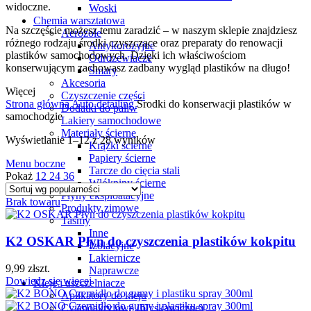
widoczne.
Woski
Chemia warsztatowa
Na szczęście możesz temu zaradzić – w naszym sklepie znajdziesz
Aerozole
różnego rodzaju środki czyszczące oraz preparaty do renowacji
Antykorozyjne
plastików samochodowych. Dzięki ich właściwościom
Odrdzewiacze
konserwującym zachowasz zadbany wygląd plastików na długo!
Smary
Akcesoria
Więcej
Czyszczenie części
Strona główna
Auto detailing
Środki do konserwacji plastików w
Dodatki do paliw
samochodzie
Lakiery samochodowe
Materiały ścierne
Wyświetlanie 1–12 z 28 wyników
Krążki ścierne
Papiery ścierne
Menu boczne
Tarcze do cięcia stali
Pokaż
12
24
36
Włókniny ścierne
Płyny eksploatacyjne
Brak towaru
Produkty zimowe
Taśmy
Inne
K2 OSKAR Płyn do czyszczenia plastików kokpitu
Izolacyjne
Lakiernicze
9,99
zł
szt.
Naprawcze
Dowiedz się więcej
Kleje i uszczelniacze
Aplikatory do kleju
Cyjanoakrylowe (błyskawiczne)