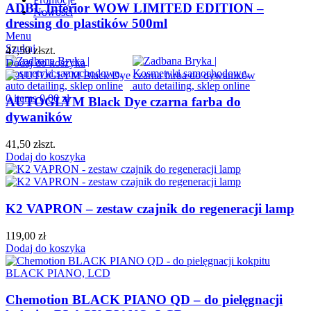
ADBL Interior WOW LIMITED EDITION –
Nowości
dressing do plastików 500ml
Menu
Szukaj
47,50
zł
szt.
Dodaj do koszyka
0
items
0,00
zł
AUTOGLYM Black Dye czarna farba do
dywaników
41,50
zł
szt.
Dodaj do koszyka
K2 VAPRON – zestaw czajnik do regeneracji lamp
119,00
zł
Dodaj do koszyka
Chemotion BLACK PIANO QD – do pielęgnacji