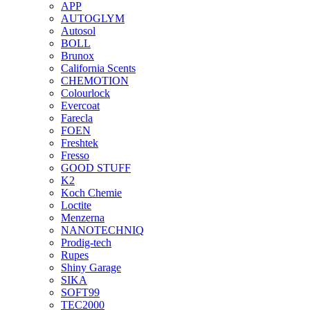
APP
AUTOGLYM
Autosol
BOLL
Brunox
California Scents
CHEMOTION
Colourlock
Evercoat
Farecla
FOEN
Freshtek
Fresso
GOOD STUFF
K2
Koch Chemie
Loctite
Menzerna
NANOTECHNIQ
Prodig-tech
Rupes
Shiny Garage
SIKA
SOFT99
TEC2000