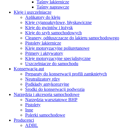
Taśmy lakiernicze
Taśmy naprawcze
Kleje i uszczelniacze
Aplikatory do kleju
Kleje cyjanoakrylowe, błyskawiczne
Kleje do gwintów i łożysk
Kleje do szyb samochodowych
Cleanery, odtłuszczacze do lakieru samochodowego
Pistolety lakiernicze
Kleje motoryzacyjne poliuretanowe
Primery i aktywatory
Kleje motoryzacyjne specjalistyczne
Uszczelniacze do samochodu
Konserwacja aut
Preparaty do konserwacji profili zamkniętych
Neutralizatory rdzy
Podkłady antykorozyjne
Środki do konserwacji podwozia
Narzędzia i akcesoria samochodowe
Narzędzia warsztatowe BHP
Pistolety
Inne
Polerki samochodowe
Producenci
ADBL