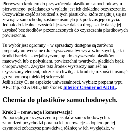
Pierwszym krokiem do przywrócenia plastikom samochodowym
pierwotnego, pożądanego wyglądu jest ich dokładne oczyszczenie.
Oczywiście część zabrudzeń z tych plastików, które znajdują się na
zewnątrz samochodu, zostanie usunięta już podczas jego mycia.
Jednak do idealnej czystości jeszcze daleka droga – nie da się jej
uzyskać bez środków przeznaczonych do czyszczenia plastikowych
powierzchni.
Tu wybór jest ogromny – w sprzedaży dostępne są zarówno
preparaty uniwersalne (do czyszczenia tworzyw sztucznych), jak i
środki bardziej specjalistyczne, np. do czyszczenia plastików
matowych lub z połyskiem, powierzchni twardych, gładkich bądź
chropowatych. Zwykle taki środek wystarczy nanieść na
czyszczony element, odczekać chwilę, aż brud się rozpuści i usunąć
go za pomocą miękkiej ściereczki.
Jeśli zależy Ci na aspekcie uniwersalności, wybierz preparat typu
APC (np. od ADBL) lub środek
Interior Cleaner od ADBL
.
Chemia do plastików samochodowych.
Krok 2 – renowacja i konserwacja!
Po porządnym oczyszczeniu plastików samochodowych z
zabrudzeń przychodzi pora na ich renowację – dopiero po tej
czynności zobaczysz prawdziwą różnicę w ich wyglądzie, w