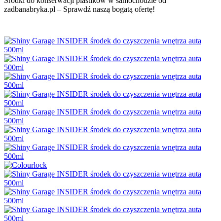
Środki do konserwacji plastików w samochodzie od
zadbanabryka.pl – Sprawdź naszą bogatą ofertę!