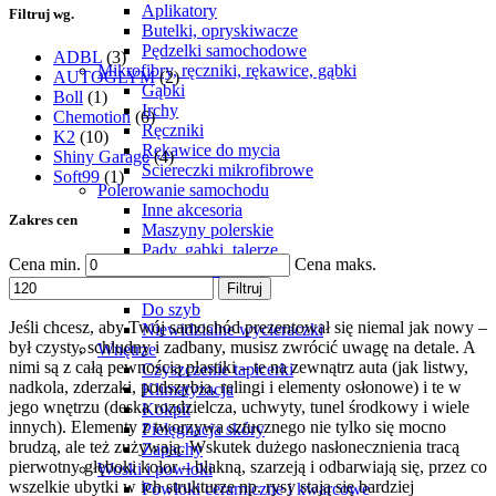
Aplikatory
Filtruj wg.
Butelki, opryskiwacze
Pędzelki samochodowe
ADBL
(3)
Mikrofibry, ręczniki, rękawice, gąbki
AUTOGLYM
(2)
Gąbki
Boll
(1)
Irchy
Chemotion
(6)
Ręczniki
K2
(10)
Rękawice do mycia
Shiny Garage
(4)
Ściereczki mikrofibrowe
Soft99
(1)
Polerowanie samochodu
Inne akcesoria
Zakres cen
Maszyny polerskie
Pady, gąbki, talerze
Cena min.
Cena maks.
Pasty polerskie
Szyby i lusterka
Filtruj
Do szyb
Jeśli chcesz, aby Twój samochód prezentował się niemal jak nowy –
Niewidzialne wycieraczki
był czysty, schludny i zadbany, musisz zwrócić uwagę na detale. A
Wnętrze
nimi są z całą pewnością plastiki – te na zewnątrz auta (jak listwy,
Czyszczenie tapicerki
nadkola, zderzaki, podszybia, relingi i elementy osłonowe) i te w
Klimatyzacja
jego wnętrzu (deska rozdzielcza, uchwyty, tunel środkowy i wiele
Kokpit
innych). Elementy z tworzywa sztucznego nie tylko się mocno
Pielęgnacja skóry
brudzą, ale też zużywają. Wskutek dużego nasłonecznienia tracą
Zapachy
pierwotny głęboki kolor – blakną, szarzeją i odbarwiają się, przez co
Woski i powłoki
wszelkie ubytki w ich strukturze np. rysy stają się bardziej
Powłoki ceramiczne i kwarcowe