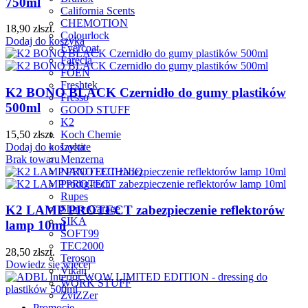
750ml
California Scents
CHEMOTION
18,90
zł
szt.
Colourlock
Dodaj do koszyka
Evercoat
Farecla
FOEN
Freshtek
K2 BONO BLACK Czernidło do gumy plastików
Fresso
500ml
GOOD STUFF
K2
15,50
zł
szt.
Koch Chemie
Dodaj do koszyka
Loctite
Brak towaru
Menzerna
NANOTECHNIQ
Prodig-tech
Rupes
Shiny Garage
K2 LAMP PROTECT zabezpieczenie reflektorów
SIKA
lamp 10ml
SOFT99
TEC2000
28,50
zł
szt.
Teroson
Dowiedz się więcej
Vikan
WORK STUFF
ZviZZer
Promocje