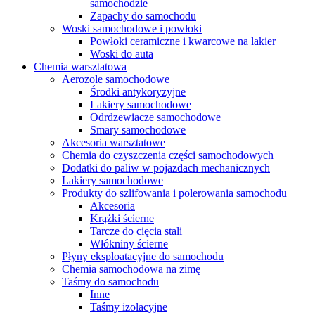
samochodzie
Zapachy do samochodu
Woski samochodowe i powłoki
Powłoki ceramiczne i kwarcowe na lakier
Woski do auta
Chemia warsztatowa
Aerozole samochodowe
Środki antykoryzyjne
Lakiery samochodowe
Odrdzewiacze samochodowe
Smary samochodowe
Akcesoria warsztatowe
Chemia do czyszczenia części samochodowych
Dodatki do paliw w pojazdach mechanicznych
Lakiery samochodowe
Produkty do szlifowania i polerowania samochodu
Akcesoria
Krążki ścierne
Tarcze do cięcia stali
Włókniny ścierne
Płyny eksploatacyjne do samochodu
Chemia samochodowa na zimę
Taśmy do samochodu
Inne
Taśmy izolacyjne