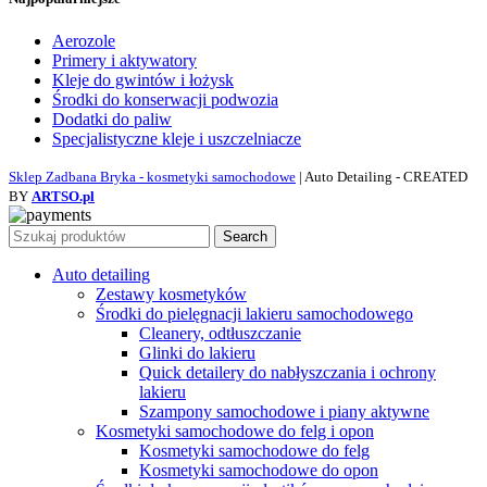
Aerozole
Primery i aktywatory
Kleje do gwintów i łożysk
Środki do konserwacji podwozia
Dodatki do paliw
Specjalistyczne kleje i uszczelniacze
Sklep Zadbana Bryka - kosmetyki samochodowe
| Auto Detailing - CREATED
BY
ARTSO.pl
Search
Auto detailing
Zestawy kosmetyków
Środki do pielęgnacji lakieru samochodowego
Cleanery, odtłuszczanie
Glinki do lakieru
Quick detailery do nabłyszczania i ochrony
lakieru
Szampony samochodowe i piany aktywne
Kosmetyki samochodowe do felg i opon
Kosmetyki samochodowe do felg
Kosmetyki samochodowe do opon