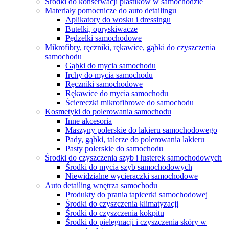
Środki do konserwacji plastików w samochodzie
Materiały pomocnicze do auto detailingu
Aplikatory do wosku i dressingu
Butelki, opryskiwacze
Pędzelki samochodowe
Mikrofibry, ręczniki, rękawice, gąbki do czyszczenia
samochodu
Gąbki do mycia samochodu
Irchy do mycia samochodu
Ręczniki samochodowe
Rękawice do mycia samochodu
Ściereczki mikrofibrowe do samochodu
Kosmetyki do polerowania samochodu
Inne akcesoria
Maszyny polerskie do lakieru samochodowego
Pady, gąbki, talerze do polerowania lakieru
Pasty polerskie do samochodu
Środki do czyszczenia szyb i lusterek samochodowych
Środki do mycia szyb samochodowych
Niewidzialne wycieraczki samochodowe
Auto detailing wnętrza samochodu
Produkty do prania tapicerki samochodowej
Środki do czyszczenia klimatyzacji
Środki do czyszczenia kokpitu
Środki do pielęgnacji i czyszczenia skóry w