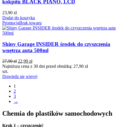
kokpitu BLACK PIANO, LCD
23,90
zł
Dodaj do koszyka
Promocja
Brak towaru
Shiny Garage INSIDER środek do czyszczenia
wnętrza auta 500ml
27,90
zł
22,99
zł
Najniższa cena z 30 dni przed obniżką:
27,90
zł
szt.
Dowiedz się więcej
1
2
3
→
Chemia do plastików samochodowych
Krok 1 – czyszczenie!