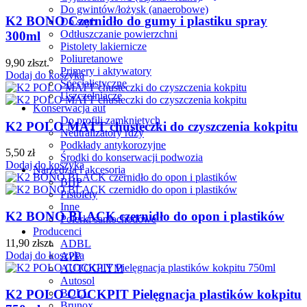
Do gwintów/łożysk (anaerobowe)
K2 BONO Czernidło do gumy i plastiku spray
Do szyb
Odtłuszczanie powierzchni
300ml
Pistolety lakiernicze
Poliuretanowe
9,90
zł
szt.
Primery i aktywatory
Dodaj do koszyka
Specjalistyczne
Uszczelniacze
Konserwacja aut
Do profili zamkniętych
K2 POLO MATT chusteczki do czyszczenia kokpitu
Neutralizatory rdzy
Podkłady antykorozyjne
5,50
zł
Środki do konserwacji podwozia
Dodaj do koszyka
Narzędzia i akcesoria
BHP
Pistolety
Inne
K2 BONO BLACK czernidło do opon i plastików
Polerki samochodowe
Producenci
11,90
zł
szt.
ADBL
Dodaj do koszyka
APP
AUTOGLYM
Autosol
K2 POLO COCKPIT Pielęgnacja plastików kokpitu
BOLL
Brunox