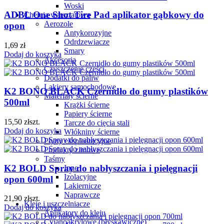
Woski
ADBL One Shot Tire Pad aplikator gąbkowy do
Chemia warsztatowa
Aerozole
opon
Antykorozyjne
Odrdzewiacze
1,69
zł
Smary
Dodaj do koszyka
Akcesoria
Czyszczenie części
Dodatki do paliw
Lakiery samochodowe
K2 BONO BLACK Czernidło do gumy plastików
Materiały ścierne
500ml
Krążki ścierne
Papiery ścierne
15,50
zł
szt.
Tarcze do cięcia stali
Dodaj do koszyka
Włókniny ścierne
Płyny eksploatacyjne
Produkty zimowe
Taśmy
K2 BOLD Spray do nabłyszczania i pielęgnacji
Inne
Izolacyjne
opon 600ml
Lakiernicze
Naprawcze
21,90
zł
szt.
Kleje i uszczelniacze
Dodaj do koszyka
Aplikatory do kleju
Cyjanoakrylowe (błyskawiczne)