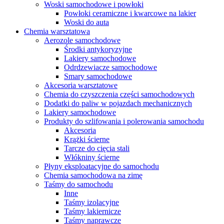
Woski samochodowe i powłoki
Powłoki ceramiczne i kwarcowe na lakier
Woski do auta
Chemia warsztatowa
Aerozole samochodowe
Środki antykoryzyjne
Lakiery samochodowe
Odrdzewiacze samochodowe
Smary samochodowe
Akcesoria warsztatowe
Chemia do czyszczenia części samochodowych
Dodatki do paliw w pojazdach mechanicznych
Lakiery samochodowe
Produkty do szlifowania i polerowania samochodu
Akcesoria
Krążki ścierne
Tarcze do cięcia stali
Włókniny ścierne
Płyny eksploatacyjne do samochodu
Chemia samochodowa na zimę
Taśmy do samochodu
Inne
Taśmy izolacyjne
Taśmy lakiernicze
Taśmy naprawcze