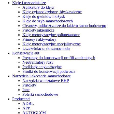
Kleje i uszczelniacze
Aplikatory do kleju
Kleje cyjanoakrylowe, błyskawiczne
Kleje do gwintów i łożysk
Kleje do szyb samochodowych
Cleanery, odtłuszczacze do lakieru samochodowego
Pistolety lakiernicze
Kleje motoryzacyjne poliuretanowe
Primery i aktywatory
Kleje motoryzacyjne specjalistyczne
Uszczelniacze do samochodu
Konserwacja aut
Preparaty do konserwacji profili zamkniętych
Neutralizatory rdzy
Podkłady antykorozyjne
Środki do konserwacji podwozia
Narzędzia i akcesoria samochodowe
Narzędzia warsztatowe BHP
Pistolety
Inne
Polerki samochodowe
Producenci
ADBL
APP
AUTOGLYM