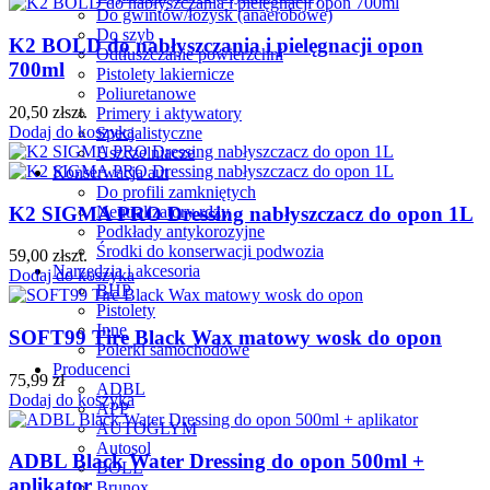
Do gwintów/łożysk (anaerobowe)
Do szyb
K2 BOLD do nabłyszczania i pielęgnacji opon
Odtłuszczanie powierzchni
700ml
Pistolety lakiernicze
Poliuretanowe
20,50
zł
szt.
Primery i aktywatory
Dodaj do koszyka
Specjalistyczne
Uszczelniacze
Konserwacja aut
Do profili zamkniętych
K2 SIGMA PRO Dressing nabłyszczacz do opon 1L
Neutralizatory rdzy
Podkłady antykorozyjne
Środki do konserwacji podwozia
59,00
zł
szt.
Narzędzia i akcesoria
Dodaj do koszyka
BHP
Pistolety
Inne
SOFT99 Tire Black Wax matowy wosk do opon
Polerki samochodowe
Producenci
75,99
zł
ADBL
Dodaj do koszyka
APP
AUTOGLYM
Autosol
ADBL Black Water Dressing do opon 500ml +
BOLL
aplikator
Brunox