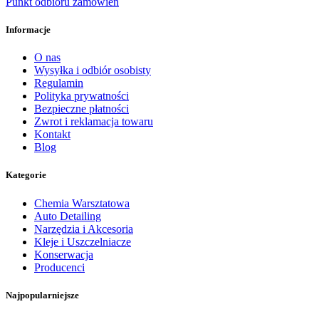
Punkt odbioru zamówień
Informacje
O nas
Wysyłka i odbiór osobisty
Regulamin
Polityka prywatności
Bezpieczne płatności
Zwrot i reklamacja towaru
Kontakt
Blog
Kategorie
Chemia Warsztatowa
Auto Detailing
Narzędzia i Akcesoria
Kleje i Uszczelniacze
Konserwacja
Producenci
Najpopularniejsze