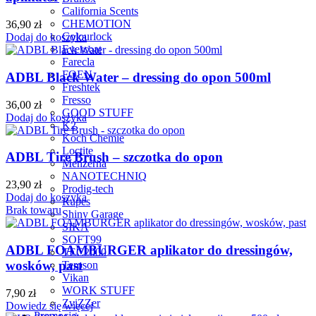
California Scents
CHEMOTION
36,90
zł
Colourlock
Dodaj do koszyka
Evercoat
Farecla
FOEN
ADBL Black Water – dressing do opon 500ml
Freshtek
Fresso
36,00
zł
GOOD STUFF
Dodaj do koszyka
K2
Koch Chemie
Loctite
ADBL Tire Brush – szczotka do opon
Menzerna
NANOTECHNIQ
23,90
zł
Prodig-tech
Dodaj do koszyka
Rupes
Brak towaru
Shiny Garage
SIKA
SOFT99
ADBL FOAMBURGER aplikator do dressingów,
TEC2000
wosków, past
Teroson
Vikan
WORK STUFF
7,90
zł
ZviZZer
Dowiedz się więcej
Promocje