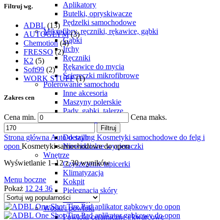
Aplikatory
Filtruj wg.
Butelki, opryskiwacze
Pędzelki samochodowe
ADBL
(13)
Mikrofibry, ręczniki, rękawice, gąbki
AUTOGLYM
(3)
Gąbki
Chemotion
(4)
Irchy
FRESSO
(2)
Ręczniki
K2
(5)
Rękawice do mycia
Soft99
(2)
Ściereczki mikrofibrowe
WORK STUFF
(1)
Polerowanie samochodu
Inne akcesoria
Zakres cen
Maszyny polerskie
Pady, gąbki, talerze
Cena min.
Cena maks.
Pasty polerskie
Szyby i lusterka
Filtruj
Do szyb
Strona główna
Auto detailing
Kosmetyki samochodowe do felg i
Niewidzialne wycieraczki
opon
Kosmetyki samochodowe do opon
Wnętrze
Wyświetlanie 1–12 z 30 wyników
Czyszczenie tapicerki
Klimatyzacja
Menu boczne
Kokpit
Pokaż
12
24
36
Pielęgnacja skóry
Zapachy
Woski i powłoki
Powłoki ceramiczne i kwarcowe