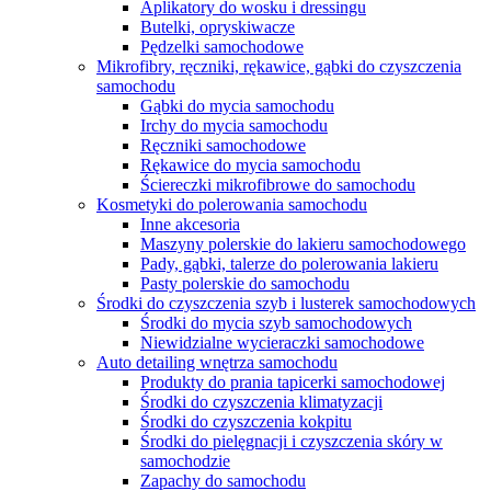
Aplikatory do wosku i dressingu
Butelki, opryskiwacze
Pędzelki samochodowe
Mikrofibry, ręczniki, rękawice, gąbki do czyszczenia
samochodu
Gąbki do mycia samochodu
Irchy do mycia samochodu
Ręczniki samochodowe
Rękawice do mycia samochodu
Ściereczki mikrofibrowe do samochodu
Kosmetyki do polerowania samochodu
Inne akcesoria
Maszyny polerskie do lakieru samochodowego
Pady, gąbki, talerze do polerowania lakieru
Pasty polerskie do samochodu
Środki do czyszczenia szyb i lusterek samochodowych
Środki do mycia szyb samochodowych
Niewidzialne wycieraczki samochodowe
Auto detailing wnętrza samochodu
Produkty do prania tapicerki samochodowej
Środki do czyszczenia klimatyzacji
Środki do czyszczenia kokpitu
Środki do pielęgnacji i czyszczenia skóry w
samochodzie
Zapachy do samochodu