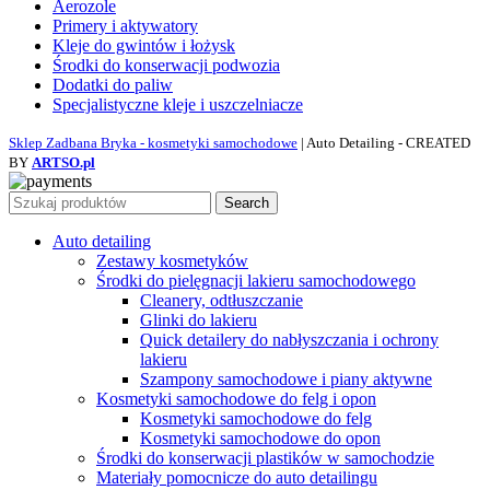
Aerozole
Primery i aktywatory
Kleje do gwintów i łożysk
Środki do konserwacji podwozia
Dodatki do paliw
Specjalistyczne kleje i uszczelniacze
Sklep Zadbana Bryka - kosmetyki samochodowe
| Auto Detailing - CREATED
BY
ARTSO.pl
Search
Auto detailing
Zestawy kosmetyków
Środki do pielęgnacji lakieru samochodowego
Cleanery, odtłuszczanie
Glinki do lakieru
Quick detailery do nabłyszczania i ochrony
lakieru
Szampony samochodowe i piany aktywne
Kosmetyki samochodowe do felg i opon
Kosmetyki samochodowe do felg
Kosmetyki samochodowe do opon
Środki do konserwacji plastików w samochodzie
Materiały pomocnicze do auto detailingu