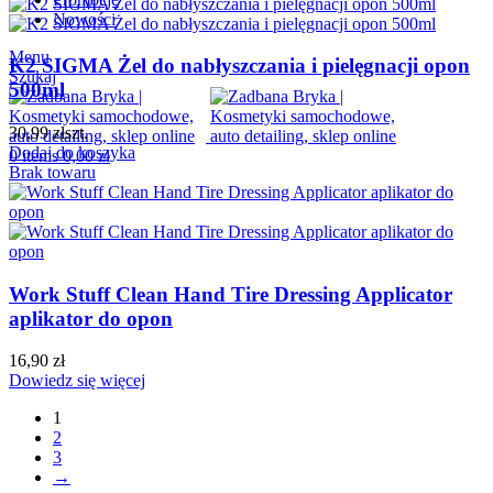
Nowości
Menu
K2 SIGMA Żel do nabłyszczania i pielęgnacji opon
Szukaj
500ml
30,99
zł
szt.
Dodaj do koszyka
0
items
0,00
zł
Brak towaru
Work Stuff Clean Hand Tire Dressing Applicator
aplikator do opon
16,90
zł
Dowiedz się więcej
1
2
3
→