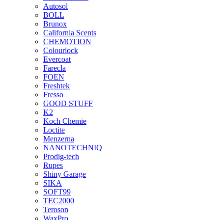
Autosol
BOLL
Brunox
California Scents
CHEMOTION
Colourlock
Evercoat
Farecla
FOEN
Freshtek
Fresso
GOOD STUFF
K2
Koch Chemie
Loctite
Menzerna
NANOTECHNIQ
Prodig-tech
Rupes
Shiny Garage
SIKA
SOFT99
TEC2000
Teroson
WaxPro