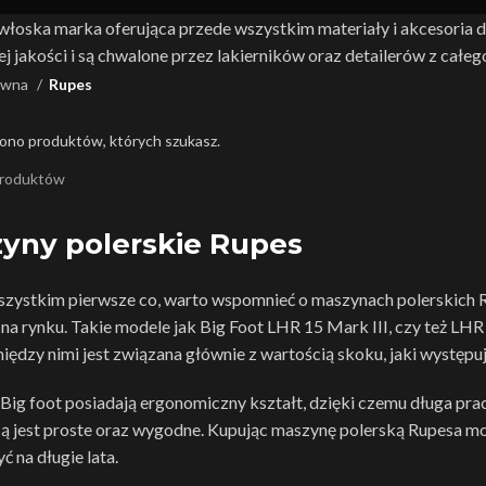
włoska marka oferująca przede wszystkim materiały i akcesoria d
j jakości i są chwalone przez lakierników oraz detailerów z całeg
ówna
Rupes
iono produktów, których szukasz.
yny polerskie Rupes
zystkim pierwsze co, warto wspomnieć o maszynach polerskich Rup
 na rynku. Takie modele jak Big Foot LHR 15 Mark III, czy też LHR
iędzy nimi jest związana głównie z wartością skoku, jaki występu
ig foot posiadają ergonomiczny kształt, dzięki czemu długa prac
ą jest proste oraz wygodne. Kupując maszynę polerską Rupesa m
ć na długie lata.