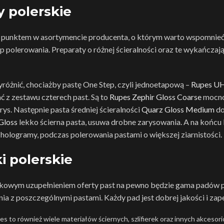
y polerskie
punktem w asortymencie producenta, o którym warto wspomnieć to
p polerowania. Preparaty o różnej ścieralności oraz te wykańcza
óżnić, chociażby pastę One Step, czyli jednoetapową –
Rupes UH
ć z zestawu czterech past. Są to
Rupes Zephir Gloss Coarse
mocno 
 rys. Następnie pasta średniej ścieralności
Quarz Gloss Medium
do
Gloss
lekko ścierna pasta, usuwa drobne zarysowania. A na końcu
hologramy, podczas polerowania pastami o większej ziarnistości.
i polerskie
owym uzupełnieniem oferty past na pewno będzie gama padów po
ia z poszczególnymi pastami. Każdy pad jest dobrej jakości i zap
s to również wiele materiałów ściernych, szlifierek oraz innych akcesorió