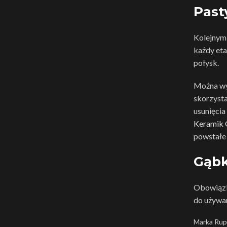
Past
Kolejnym 
każdy eta
połysk.
Można wyr
skorzysta
usunięcia
Keramik 
powstałe 
Gąbk
Obowiązk
do używan
Marka Rupe