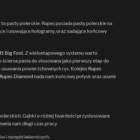
 pasty polerskie. Rupes posiada pasty polerskie na
jące i usuwające hologramy, oraz nadające końcowy
S Big Foot
. Z wieloetapowego systemu warto
ścierna pasta do stosowana jako pierwszy etap do
 usuwania powierzchownych rys. Kolejno
Rupes
Rupes Diamond
nada nam końcowy połysk oraz usunie
lerskich. Gąbki o różnej twardości przystosowane
ewnia nam długi czas pracy.
w i narzędzi lakierniczych.