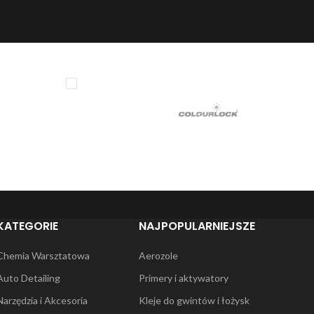
KATEGORIE
NAJPOPULARNIEJSZE
Chemia Warsztatowa
Aerozole
Auto Detailing
Primery i aktywatory
Narzędzia i Akcesoria
Kleje do gwintów i łożysk