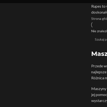
Rupes to 
doskonałe
Strona gł
Nie znalez
Masz
Przede ws
najlepsze
Różnica m
Maszyny B
jej pomoc
wystarczy