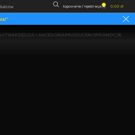
0
logowanie / rejestracja
0,00
zł
ia!
*
AUT
NARZĘDZIA I AKCESORIA
PRODUCENCI
PROMOCJE