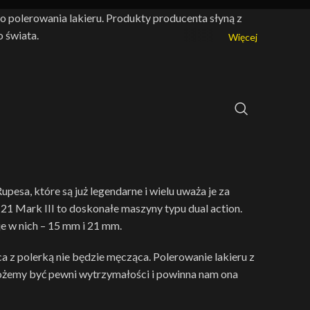
o polerowania lakieru. Produkty producenta słyną z
o świata.
Więcej
esa, które są już legendarne i wielu uważa je za
 21 Mark III to doskonałe maszyny typu dual action.
je w nich – 15 mm i 21 mm.
a z polerką nie będzie męcząca. Polerowanie lakieru z
ożemy być pewni wytrzymałości i powinna nam ona