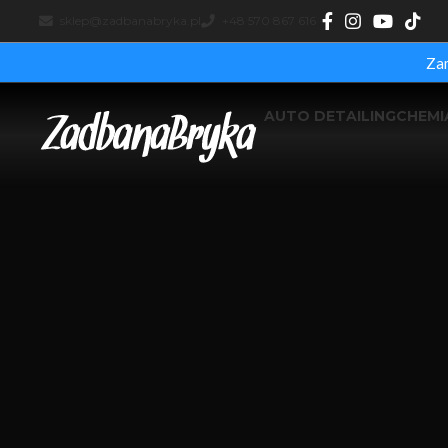
sklep@zadbanabryka.pl
+48 570 867 616
Za
AUTO DETAILING
CHEM