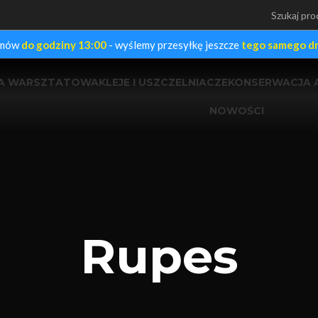
mów
do godziny 13:00
- wyślemy przesyłkę jeszcze
tego samego dn
IA WARSZTATOWA
KLEJE I USZCZELNIACZE
KONSERWACJA 
NOWOŚCI
Rupes