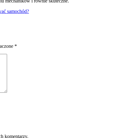
ielu mechaników i równie skuteczne.
wać samochód?
naczone
*
ch komentarzy.