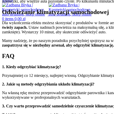
Szukaj
ściereczki, aby wnętrze auta pozostało czyste. Po kilkunastu minuta
Odświeżanie klimatyzacji samochodowej
0
items
0,00
zł
Dla wykończenia efektu możesz skorzystać z produktów w formie ae
świeży zapach.
Ustaw nadmuch powietrza na maksymalną siłę, a klim
zamknięte). Wystarczy 10 minut, aby skutecznie odświeżyć auto.
Mamy nadzieję, że po naszym poradniku przychylniej spojrzysz na wł
zaopatrzysz się w niezbędny arsenał, aby odgrzybić klimatyzację.
FAQ
1.
Kiedy odgrzybiać klimatyzację?
Przynajmniej co 12 miesięcy, najlepiej wiosną. Odgrzybianie klimat
2.
Jakie są metody odgrzybiania układu klimatyzacji?
Na własną rękę możesz przeprowadzić odgrzybianie parownika i kan
wykorzystywane w profesjonalnych warsztatach.
3.
Czy warto przeprowadzić samodzielnie czyszczenie klimatyzac