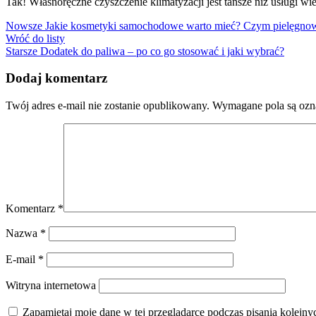
Tak! Własnoręczne czyszczenie klimatyzacji jest tańsze niż usługi w
Nowsze
Jakie kosmetyki samochodowe warto mieć? Czym pielęgno
Wróć do listy
Starsze
Dodatek do paliwa – po co go stosować i jaki wybrać?
Dodaj komentarz
Twój adres e-mail nie zostanie opublikowany.
Wymagane pola są oz
Komentarz
*
Nazwa
*
E-mail
*
Witryna internetowa
Zapamiętaj moje dane w tej przeglądarce podczas pisania kolejny