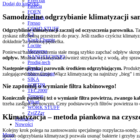
Evercoat
Dodaj do koszyka
Farecla
FOEN
Samodzielne odgrzybianie klimatyzacji s
Freshtek
Fresso
GOOD STUFF
Odgrzybianie klimatyzacji zacznij od oczyszczenia parownika.
Ta
K2
zyskasz niezbędną przestrzeń do pracy. Jeśli rzadko czyścisz klimatyz
Koch Chemie
dokładnie za pomocą pędzelka.
Loctite
Menzerna
Ponieważ zanieczyszczenia stałe mogą szybko zapchać odpływ skropl
NANOTECHNIQ
odpływ.
Możesz wykorzystać również strzykawkę z wodą, aby spraw
Prodig-tech
Rupes
Następnie spryskaj parownik środkiem odgrzybiającym.
Produkty
Shiny Garage
zalegające drobnosutroje. Włącz klimatyzację na najniższy „bieg” i 
SIKA
SOFT99
Nie zapomnij o wymianie filtra kabinowego!
TEC2000
Teroson
Koniecznie pamiętaj też o wymianie filtra powietrza, zwanego 
Vikan
trzeba zastąpić go nowym. Ceny podstawowych filtrów powietrza to ok
WORK STUFF
ZviZZer
Klimatyzacja – metoda piankowa na czysz
Promocje
Nowości
Kolejny krok polega na zastosowaniu specjalnego rozpylacza-sondy.
Menu
sposób odgrzybiania klimatyzacji pozwala usunąć bakterie i grzyby 