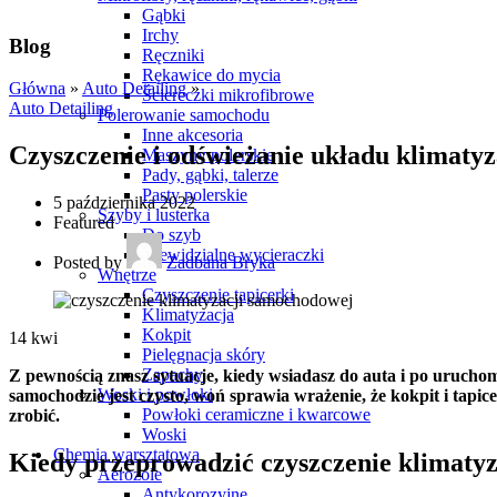
Gąbki
Irchy
Blog
Ręczniki
Rękawice do mycia
Główna
»
Auto Detailing
»
Ściereczki mikrofibrowe
Auto Detailing
Polerowanie samochodu
Inne akcesoria
Czyszczenie i odświeżanie układu klimatyz
Maszyny polerskie
Pady, gąbki, talerze
Pasty polerskie
5 października 2022
Szyby i lusterka
Featured
Do szyb
Niewidzialne wycieraczki
Posted by
Zadbana Bryka
Wnętrze
Czyszczenie tapicerki
Klimatyzacja
Kokpit
14
kwi
Pielęgnacja skóry
Zapachy
Z pewnością znasz sytuacje, kiedy wsiadasz do auta i po uruchom
Woski i powłoki
samochodzie jest czysto, woń sprawia wrażenie, że kokpit i tap
Powłoki ceramiczne i kwarcowe
zrobić.
Woski
Chemia warsztatowa
Kiedy przeprowadzić czyszczenie klimaty
Aerozole
Antykorozyjne