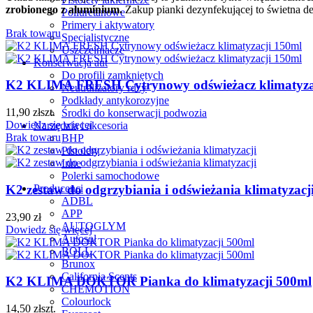
zrobionego z aluminium.
Zakup pianki dezynfekującej to świetna d
Poliuretanowe
Primery i aktywatory
Brak towaru
Specjalistyczne
Uszczelniacze
Konserwacja aut
Do profili zamkniętych
K2 KLIMA FRESH Cytrynowy odświeżacz klimatyza
Neutralizatory rdzy
Podkłady antykorozyjne
11,90
zł
szt.
Środki do konserwacji podwozia
Dowiedz się więcej
Narzędzia i akcesoria
Brak towaru
BHP
Pistolety
Inne
Polerki samochodowe
K2 zestaw do odgrzybiania i odświeżania klimatyzacj
Producenci
ADBL
APP
23,90
zł
AUTOGLYM
Dowiedz się więcej
Autosol
BOLL
Brunox
California Scents
K2 KLIMA DOKTOR Pianka do klimatyzacji 500ml
CHEMOTION
Colourlock
14,50
zł
szt.