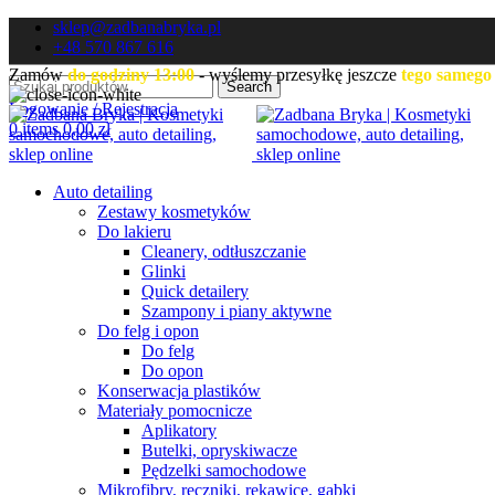
sklep@zadbanabryka.pl
+48 570 867 616
Zamów
do godziny 13:00
- wyślemy przesyłkę jeszcze
tego samego
Search
Logowanie / Rejestracja
0
items
0,00
zł
Auto detailing
Zestawy kosmetyków
Do lakieru
Cleanery, odtłuszczanie
Glinki
Quick detailery
Szampony i piany aktywne
Do felg i opon
Do felg
Do opon
Konserwacja plastików
Materiały pomocnicze
Aplikatory
Butelki, opryskiwacze
Pędzelki samochodowe
Mikrofibry, ręczniki, rękawice, gąbki