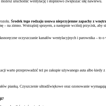
ch możesz uruchomić wentylację i stopniowo zwiększać siłę nawiewu.
rozolu.
Środek tego rodzaju usuwa nieprzyjemne zapachy z wnętrza
ę – na zimno. Wstrząśnij sprayem, a następnie wciśnij przycisk, aby
asnoręczne oczyszczanie kanałów wentylacyjnych i parownika – to o w
yzacji warto przeprowadzić też po zakupie używanego auta albo kiedy
ałów pianką. Czyszczenie ultradźwiękowe oraz ozonowanie wymagają w
ji?