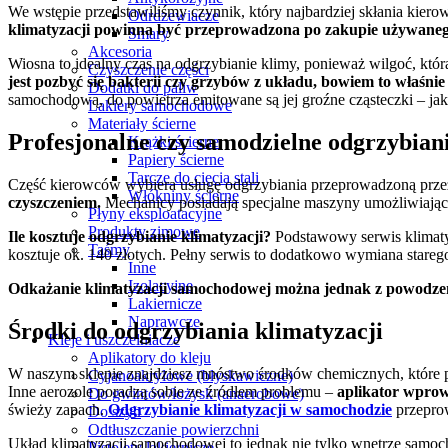
We wstępie przedstawiliśmy czynnik, który najbardziej skłania kie
Odrdzewiacze
klimatyzacji powinna być przeprowadzona po zakupie używanego 
Smary
Akcesoria
Wiosna to idealny czas na odgrzybianie klimy, ponieważ wilgoć, która
Czyszczenie części
jest pozbyć się bakterii czy grzybów z układu, bowiem to właśni
Dodatki do paliw
samochodową, do powietrza emitowane są jej groźne cząsteczki – jak
Lakiery samochodowe
Materiały ścierne
Profesjonalne czy samodzielne odgrzybiani
Krążki ścierne
Papiery ścierne
Tarcze do cięcia stali
Część kierowców wybiera usługę odgrzybiania przeprowadzoną przez
Włókniny ścierne
czyszczeniem.
Mechanicy posiadają specjalne maszyny umożliwiają
Płyny eksploatacyjne
Produkty zimowe
Ile kosztuje odgrzybianie klimatyzacji?
Podstawowy serwis klimatyz
Taśmy
kosztuje ok. 140 złotych. Pełny serwis to dodatkowo wymiana starego 
Inne
Izolacyjne
Odkażanie klimatyzacji samochodowej można jednak z powodzen
Lakiernicze
Naprawcze
Środki do odgrzybiania klimatyzacji
Kleje i uszczelniacze
Aplikatory do kleju
W naszym sklepie znajdziesz mnóstwo środków chemicznych, które p
Cyjanoakrylowe (błyskawiczne)
Inne aerozole poradzą sobie ze źródłem problemu –
aplikator wprow
Do gwintów/łożysk (anaerobowe)
świeży zapach.
Odgrzybianie klimatyzacji w samochodzie
przeprow
Do szyb
Odtłuszczanie powierzchni
Układ klimatyzacji samochodowej to jednak nie tylko wnętrze samo
Pistolety lakiernicze