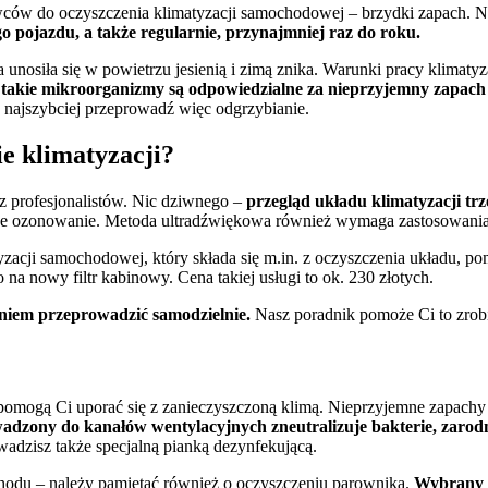
rowców do oczyszczenia klimatyzacji samochodowej – brzydki zapach. 
pojazdu, a także regularnie, przynajmniej raz do roku.
 unosiła się w powietrzu jesienią i zimą znika. Warunki pracy klimaty
e takie mikroorganizmy są odpowiedzialne za nieprzyjemny zapach 
 najszybciej przeprowadź więc odgrzybianie.
e klimatyzacji?
 profesjonalistów. Nic dziwnego –
przegląd układu klimatyzacji tr
ce ozonowanie. Metoda ultradźwiękowa również wymaga zastosowania
acji samochodowej, który składa się m.in. z oczyszczenia układu, pom
na nowy filtr kabinowy. Cena takiej usługi to ok. 230 złotych.
iem przeprowadzić samodzielnie.
Nasz poradnik pomoże Ci to zrobić
omogą Ci uporać się z zanieczyszczoną klimą. Nieprzyjemne zapachy
adzony do kanałów wentylacyjnych zneutralizuje bakterie, zarod
adzisz także specjalną pianką dezynfekującą.
chodu – należy pamiętać również o oczyszczeniu parownika.
Wybrany ś