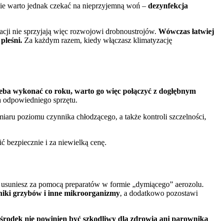
Nie warto jednak czekać na nieprzyjemną woń –
dezynfekcja
zacji nie sprzyjają więc rozwojowi drobnoustrojów.
Wówczas łatwiej
pleśni.
Za każdym razem, kiedy włączasz klimatyzację
zeba wykonać co roku, warto go więc połączyć z dogłębnym
 odpowiedniego sprzętu.
iaru poziomu czynnika chłodzącego, a także kontroli szczelności,
 bezpiecznie i za niewielką cenę.
 usuniesz za pomocą preparatów w formie „dymiącego” aerozolu.
niki grzybów i inne mikroorganizmy
, a dodatkowo pozostawi
rodek nie powinien być szkodliwy dla zdrowia ani parownika