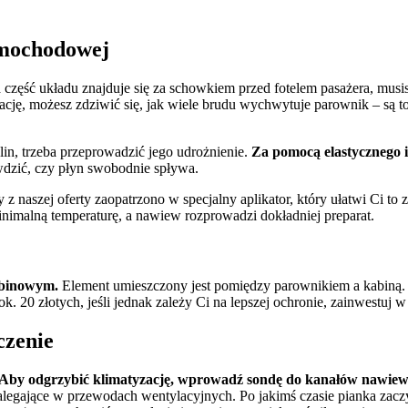
amochodowej
 część układu znajduje się za schowkiem przed fotelem pasażera, mus
ację, możesz zdziwić się, jak wiele brudu wychwytuje parownik – są to 
in, trzeba przeprowadzić jego udrożnienie.
Za pomocą elastycznego i
dzić, czy płyn swobodnie spływa.
 z naszej oferty zaopatrzono w specjalny aplikator, który ułatwi Ci 
minimalną temperaturę, a nawiew rozprowadzi dokładniej preparat.
kabinowym.
Element umieszczony jest pomiędzy parownikiem a kabiną. N
. 20 złotych, jeśli jednak zależy Ci na lepszej ochronie, zainwestuj 
czenie
Aby odgrzybić klimatyzację, wprowadź sondę do kanałów nawiewu
zalegające w przewodach wentylacyjnych. Po jakimś czasie pianka zacz