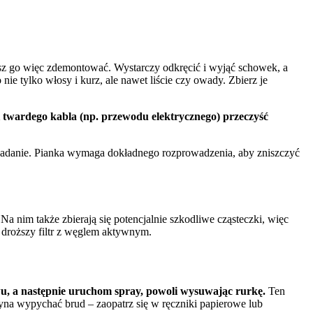
isz go więc zdemontować. Wystarczy odkręcić i wyjąć schowek, a
nie tylko włosy i kurz, ale nawet liście czy owady. Zbierz je
 twardego kabla (np. przewodu elektrycznego) przeczyść
to zadanie. Pianka wymaga dokładnego rozprowadzenia, aby zniszczyć
a nim także zbierają się potencjalnie szkodliwe cząsteczki, więc
w droższy filtr z węglem aktywnym.
, a następnie uruchom spray, powoli wysuwając rurkę.
Ten
yna wypychać brud – zaopatrz się w ręczniki papierowe lub