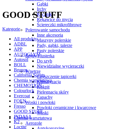
Gąbki
Irchy
GOOD STUFF
Ręczniki
Rękawice do mycia
Ściereczki mikrofibrowe
Kategorie
Polerowanie samochodu
Inne akcesoria
All
produkty
Maszyny polerskie
ADBL
Pady, gąbki, talerze
APP
Pasty polerskie
AUTOGLYM
Szyby i lusterka
Autosol
Do szyb
BOLL
Niewidzialne wycieraczki
Brunox
Wnętrze
California Scents
Czyszczenie tapicerki
Chemia warsztatowa
Klimatyzacja
CHEMOTION
Kokpit
Colourlock
Pielęgnacja skóry
Evercoat
Zapachy
FOEN
Woski i powłoki
Fresso
Powłoki ceramiczne i kwarcowe
GOOD STUFF
Woski
INDASA
Chemia warsztatowa
K2
Aerozole
Loctite
Antykorozyjne