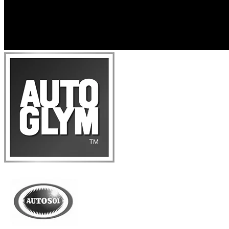
Szukaj
0
items
0,00
zł