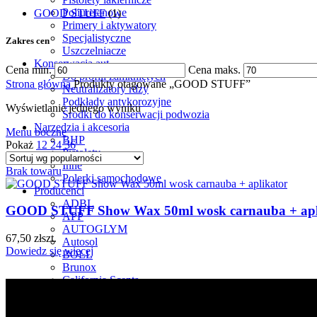
Poliuretanowe
GOOD STUFF
(1)
Primery i aktywatory
Specjalistyczne
Zakres cen
Uszczelniacze
Konserwacja aut
Cena min.
Cena maks.
Do profili zamkniętych
Strona główna
Produkty otagowane „GOOD STUFF”
Neutralizatory rdzy
Podkłady antykorozyjne
Wyświetlanie jednego wyniku
Środki do konserwacji podwozia
Narzędzia i akcesoria
Menu boczne
BHP
Pokaż
12
24
36
Pistolety
Inne
Brak towaru
Polerki samochodowe
Producenci
ADBL
GOOD STUFF Show Wax 50ml wosk carnauba + apl
APP
AUTOGLYM
67,50
zł
szt.
Autosol
Dowiedz się więcej
BOLL
Brunox
California Scents
CHEMOTION
Colourlock