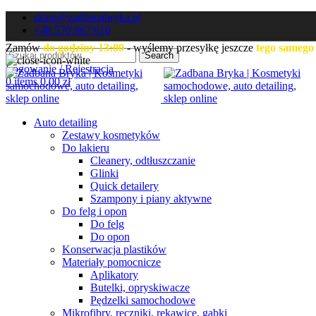
sklep@zadbanabryka.pl
+48 570 867 616
Zamów
do godziny 13:00
- wyślemy przesyłkę jeszcze
tego samego
Search
Logowanie / Rejestracja
0
items
0,00
zł
Auto detailing
Zestawy kosmetyków
Do lakieru
Cleanery, odtłuszczanie
Glinki
Quick detailery
Szampony i piany aktywne
Do felg i opon
Do felg
Do opon
Konserwacja plastików
Materiały pomocnicze
Aplikatory
Butelki, opryskiwacze
Pędzelki samochodowe
Mikrofibry, ręczniki, rękawice, gąbki