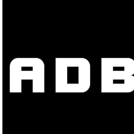
Evercoat
Farecla
FOEN
Freshtek
Fresso
GOOD STUFF
K2
Koch Chemie
Loctite
Menzerna
NANOTECHNIQ
Prodig-tech
Rupes
Shiny Garage
SIKA
SOFT99
TEC2000
Teroson
Vikan
WORK STUFF
ZviZZer
Promocje
Nowości
Menu