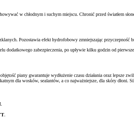
echowywać w chłodnym i suchym miejscu. Chronić przed światłem słon
nych. Pozostawia efekt hydrofobowy zmniejszając przyczepność br
celu dodatkowego zabezpieczenia, po upływie kilku godzin od pierwsze
i objętość piany gwarantuje wydłużenie czasu działania oraz lepsze zwi
likatnym dla wosków, sealantów, a co najważniejsze, dla skóry dłoni. 
I
.
TT
.