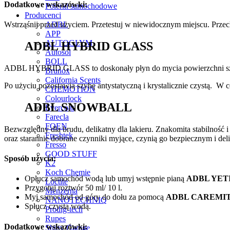
Dodatkowe wskazówki:
Polerki samochodowe
Producenci
ADBL
Wstrząśnij przed użyciem. Przetestuj w niewidocznym miejscu. Prz
APP
AUTOGLYM
ADBL HYBRID GLASS
Autosol
BOLL
ADBL HYBRID GLASS to doskonały płyn do mycia powierzchni szkla
Brunox
California Scents
Po użyciu pozostawia szybę antystatyczną i krystalicznie czystą. W 
CHEMOTION
Colourlock
ADBL SNOWBALL
Evercoat
Farecla
FOEN
Bezwzględny dla brudu, delikatny dla lakieru. Znakomita stabilność 
Freshtek
oraz starannie dobrane czynniki myjące, czynią go bezpiecznym i de
Fresso
GOOD STUFF
Sposób użycia:
K2
Koch Chemie
Opłucz samochód wodą lub umyj wstępnie pianą
ADBL YET
Loctite
Przygotuj roztwór 50 ml/ 10 l.
Menzerna
Myj samochód od góry do dołu za pomocą
ADBL CAREMI
NANOTECHNIQ
Spłucz czystą wodą.
Prodig-tech
Rupes
Dodatkowe wskazówki:
Shiny Garage