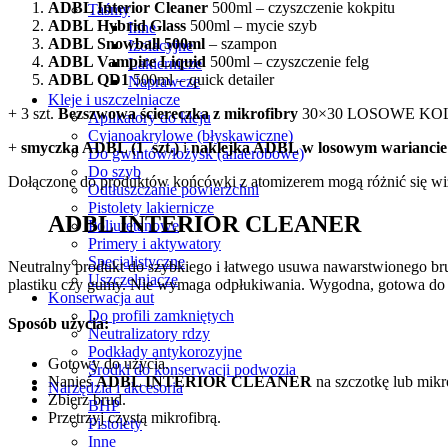
ADBL Interior Cleaner
500ml – czyszczenie kokpitu
Taśmy
ADBL Hybrid Glass
500ml – mycie szyb
Inne
ADBL Snowball 500ml
– szampon
Izolacyjne
ADBL Vampire Liquid
500ml – czyszczenie felg
Lakiernicze
ADBL QD1
500ml – quick detailer
Naprawcze
Kleje i uszczelniacze
+ 3 szt.
Bezszwowa ściereczka z mikrofibry
30×30 LOSOWE KO
Aplikatory do kleju
Cyjanoakrylowe (błyskawiczne)
+
smyczka ADBL (1 szt.)
i
naklejka ADBL w losowym wariancie (
Do gwintów/łożysk (anaerobowe)
Do szyb
Dołączone do produktów końcówki z atomizerem mogą różnić się wizu
Odtłuszczanie powierzchni
Pistolety lakiernicze
ADBL INTERIOR CLEANER
Poliuretanowe
Primery i aktywatory
Specjalistyczne
Neutralny produkt do szybkiego i łatwego usuwa nawarstwionego bru
Uszczelniacze
plastiku czy gumy. Nie wymaga odpłukiwania. Wygodna, gotowa do
Konserwacja aut
Do profili zamkniętych
Sposób użycia:
Neutralizatory rdzy
Podkłady antykorozyjne
Gotowy do użycia.
Środki do konserwacji podwozia
Nanieś
ADBL INTERIOR CLEANER
na szczotkę lub mikr
Narzędzia i akcesoria
Zbierz brud.
BHP
Przetrzyj czystą mikrofibrą.
Pistolety
Inne