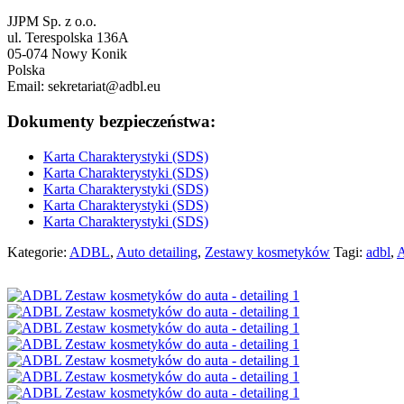
JJPM Sp. z o.o.
ul. Terespolska 136A
05-074 Nowy Konik
Polska
Email: sekretariat@adbl.eu
Dokumenty bezpieczeństwa:
Karta Charakterystyki (SDS)
Karta Charakterystyki (SDS)
Karta Charakterystyki (SDS)
Karta Charakterystyki (SDS)
Karta Charakterystyki (SDS)
Kategorie:
ADBL
,
Auto detailing
,
Zestawy kosmetyków
Tagi:
adbl
,
A