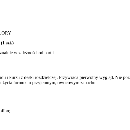
LORY
1 szt.)
alnie w zależności od partii.
du i kurzu z deski rozdzielczej. Przywraca pierwotny wygląd. Nie p
 użycia formuła o przyjemnym, owocowym zapachu.
ofibrę.