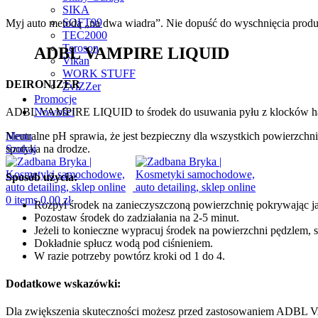
SIKA
SOFT99
Myj auto metodą „na dwa wiadra”. Nie dopuść do wyschnięcia produ
TEC2000
Teroson
ADBL VAMPIRE LIQUID
Vikan
WORK STUFF
DEIRONIZER
ZviZZer
Promocje
Nowości
ADBL VAMPIRE LIQUID to środek do usuwania pyłu z klocków hamul
Menu
Neutralne pH sprawia, że jest bezpieczny dla wszystkich powierzchni 
Szukaj
spotyka na drodze.
Sposób użycia:
0
items
0,00
zł
Rozpyl środek na zanieczyszczoną powierzchnię pokrywając ja 
Pozostaw środek do zadziałania na 2-5 minut.
Jeżeli to konieczne wypracuj środek na powierzchni pędzlem, s
Dokładnie spłucz wodą pod ciśnieniem.
W razie potrzeby powtórz kroki od 1 do 4.
Dodatkowe wskazówki:
Dla zwiększenia skuteczności możesz przed zastosowaniem AD