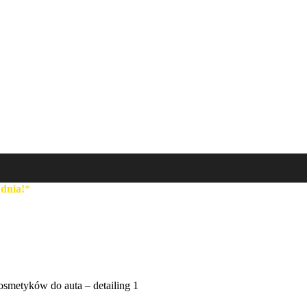
 dnia!
*
metyków do auta – detailing 1