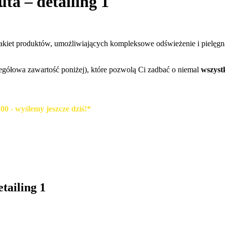
a – detailing 1
pakiet produktów, umożliwiających kompleksowe odświeżenie i pielęgn
egółowa zawartość poniżej), które pozwolą Ci zadbać o niemal
wszyst
0 - wyślemy jeszcze dziś!*
tailing 1