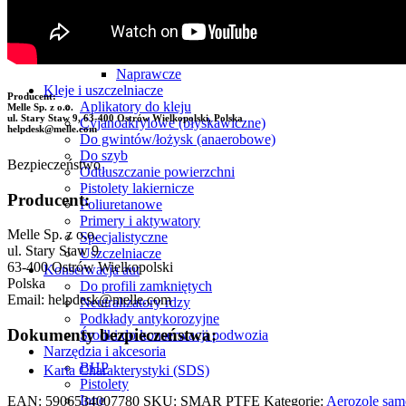
Taśmy
Inne
Izolacyjne
Lakiernicze
Naprawcze
Kleje i uszczelniacze
Producent:
Aplikatory do kleju
Melle Sp. z o.o.
ul. Stary Staw 9, 63-400 Ostrów Wielkopolski, Polska​
Cyjanoakrylowe (błyskawiczne)
helpdesk@melle.com
Do gwintów/łożysk (anaerobowe)
Do szyb
Bezpieczeństwo
Odtłuszczanie powierzchni
Pistolety lakiernicze
Producent:
Poliuretanowe
Primery i aktywatory
Melle Sp. z o.o.
Specjalistyczne
ul. Stary Staw 9
Uszczelniacze
63-400 Ostrów Wielkopolski
Konserwacja aut
Polska
Do profili zamkniętych
Email: helpdesk@melle.com
Neutralizatory rdzy
Podkłady antykorozyjne
Dokumenty bezpieczeństwa:
Środki do konserwacji podwozia
Narzędzia i akcesoria
BHP
Karta Charakterystyki (SDS)
Pistolety
Inne
EAN:
5906534007780
SKU:
SMAR PTFE
Kategorie:
Aerozole sa