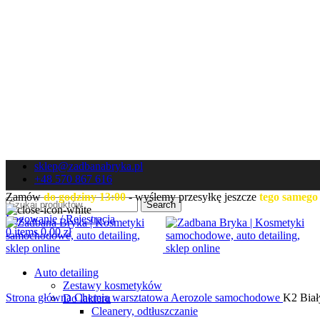
sklep@zadbanabryka.pl
+48 570 867 616
Zamów
do godziny 13:00
- wyślemy przesyłkę jeszcze
tego samego
Search
Logowanie / Rejestracja
0
items
0,00
zł
Auto detailing
Zestawy kosmetyków
Strona główna
Chemia warsztatowa
Aerozole samochodowe
K2 Biał
Do lakieru
Cleanery, odtłuszczanie