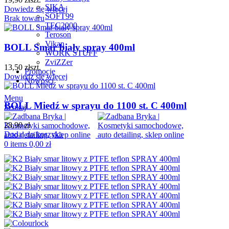
SIKA
Dowiedz się więcej
SOFT99
Brak towaru
TEC2000
Teroson
Vikan
BOLL Smar biały spray 400ml
WORK STUFF
ZviZZer
13,50
zł
szt.
Promocje
Dowiedz się więcej
Nowości
Menu
BOLL Miedź w sprayu do 1100 st. C 400ml
Szukaj
28,90
zł
Dodaj do koszyka
0
items
0,00
zł