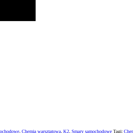
mochodowe
,
Chemia warsztatowa
,
K2
,
Smary samochodowe
Tagi:
Chem