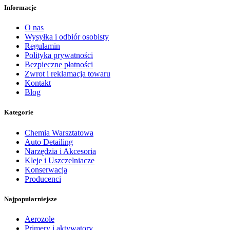
Informacje
O nas
Wysyłka i odbiór osobisty
Regulamin
Polityka prywatności
Bezpieczne płatności
Zwrot i reklamacja towaru
Kontakt
Blog
Kategorie
Chemia Warsztatowa
Auto Detailing
Narzędzia i Akcesoria
Kleje i Uszczelniacze
Konserwacja
Producenci
Najpopularniejsze
Aerozole
Primery i aktywatory