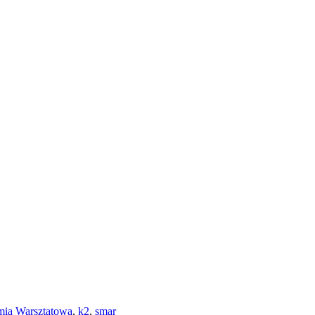
ia Warsztatowa
,
k2
,
smar