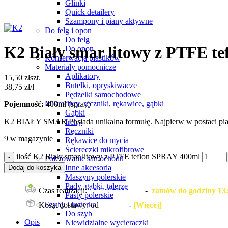
Glinki
Quick detailery
Kliknij, aby powiększyć
Szampony i piany aktywne
Do felg i opon
Do felg
K2 Biały smar litowy z PTFE t
Do opon
Konserwacja plastików
Materiały pomocnicze
Aplikatory
15,50
zł
szt.
Butelki, opryskiwacze
38,75
zł
/l
Pędzelki samochodowe
Mikrofibry, ręczniki, rękawice, gąbki
Pojemność:
400ml (spray)
Gąbki
K2 BIAŁY SMAR Posiada unikalna formułę. Najpierw w postaci pianki
Irchy
Ręczniki
9 w magazynie
Rękawice do mycia
Ściereczki mikrofibrowe
ilość K2 Biały smar litowy z PTFE teflon SPRAY 400ml
Polerowanie samochodu
Inne akcesoria
Dodaj do koszyka
Maszyny polerskie
Pady, gąbki, talerze
Czas realizacji:
1 dzień roboczy
-
zamów do godziny 13:0
Pasty polerskie
Szyby i lusterka
Koszt dostawy: od
14,99 zł
-
[Więcej]
Do szyb
Opis
Niewidzialne wycieraczki