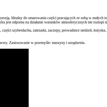
korozją. Idealny do smarowania części pracujących ze sobą w małych to
ra jest odporna na działanie warunków atmosferycznych nie roztopi się
ła, części szyberdachu, zatrzaski, zaczepy, prowadnice siedzeń, łożys
rowery. Zastosowanie w przemyśle: maszyny i urządzenia.