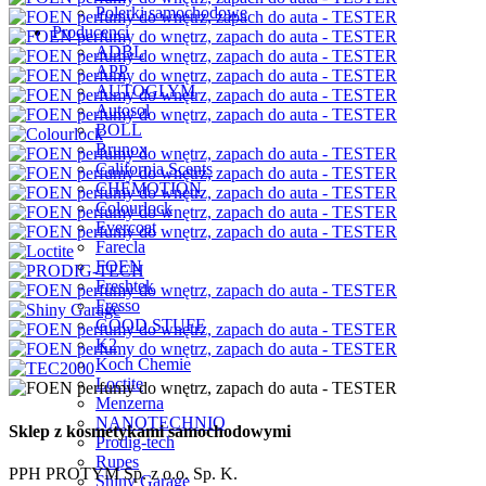
Polerki samochodowe
Producenci
ADBL
APP
AUTOGLYM
Autosol
BOLL
Brunox
California Scents
CHEMOTION
Colourlock
Evercoat
Farecla
FOEN
Freshtek
Fresso
GOOD STUFF
K2
Koch Chemie
Loctite
Menzerna
NANOTECHNIQ
Sklep z kosmetykami samochodowymi
Prodig-tech
Rupes
PPH PROTYM Sp. z o.o. Sp. K.
Shiny Garage