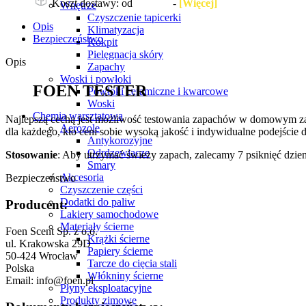
Koszt dostawy: od
14,99 zł
-
[Więcej]
Wnętrze
Czyszczenie tapicerki
Opis
Klimatyzacja
Bezpieczeństwo
Kokpit
Pielęgnacja skóry
Opis
Zapachy
Woski i powłoki
FOEN TESTER
Powłoki ceramiczne i kwarcowe
Woski
Chemia warsztatowa
Najlepszą cechą jest możliwość testowania zapachów w domowym zac
Aerozole
dla każdego, kto ceni sobie wysoką jakość i indywidualne podejście 
Antykorozyjne
Odrdzewiacze
Stosowanie
: Aby utrzymać świeży zapach, zalecamy 7 psiknięć dzie
Smary
Akcesoria
Bezpieczeństwo
Czyszczenie części
Dodatki do paliw
Producent:
Lakiery samochodowe
Materiały ścierne
Foen Scent Sp. z o.o.
Krążki ścierne
ul. Krakowska 29D
Papiery ścierne
50-424 Wrocław
Tarcze do cięcia stali
Polska
Włókniny ścierne
Email: info@foen.pl
Płyny eksploatacyjne
Produkty zimowe