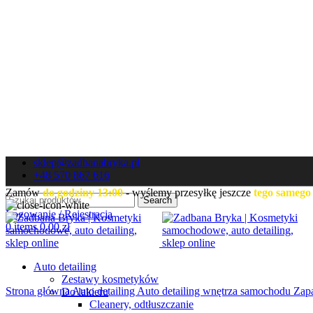
sklep@zadbanabryka.pl
+48 570 867 616
Zamów
do godziny 13:00
- wyślemy przesyłkę jeszcze
tego samego
Search
Logowanie / Rejestracja
0
items
0,00
zł
Auto detailing
Zestawy kosmetyków
Strona główna
Auto detailing
Auto detailing wnętrza samochodu
Zap
Do lakieru
Cleanery, odtłuszczanie