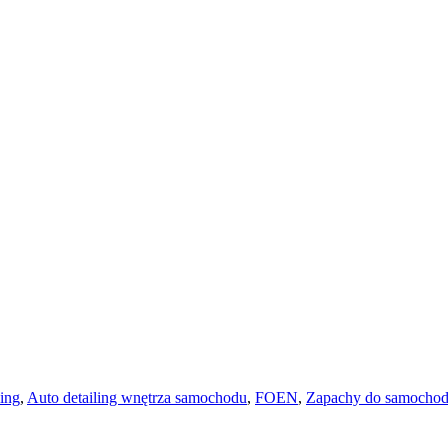
ling
,
Auto detailing wnętrza samochodu
,
FOEN
,
Zapachy do samocho