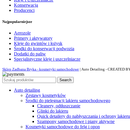
Konserwacja
Producenci
Najpopularniejsze
Aerozole
Primery i aktywatory
Kleje do gwintów i łożysk
Środki do konserwacji podwozia
Dodatki do paliw
Specjalistyczne kleje i uszczelniacze
Sklep Zadbana Bryka - kosmetyki samochodowe
| Auto Detailing - CREATED B
Search
Auto detailing
Zestawy kosmetyków
Środki do pielęgnacji lakieru samochodowego
Cleanery, odtłuszczanie
Glinki do lakieru
Quick detailery do nabłyszczania i ochrony lakieru
Szampony samochodowe i piany aktywne
Kosmetyki samochodowe do felg i opon