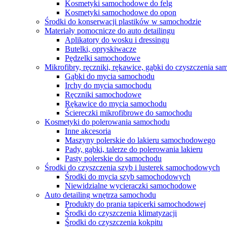
Kosmetyki samochodowe do felg
Kosmetyki samochodowe do opon
Środki do konserwacji plastików w samochodzie
Materiały pomocnicze do auto detailingu
Aplikatory do wosku i dressingu
Butelki, opryskiwacze
Pędzelki samochodowe
Mikrofibry, ręczniki, rękawice, gąbki do czyszczenia s
Gąbki do mycia samochodu
Irchy do mycia samochodu
Ręczniki samochodowe
Rękawice do mycia samochodu
Ściereczki mikrofibrowe do samochodu
Kosmetyki do polerowania samochodu
Inne akcesoria
Maszyny polerskie do lakieru samochodowego
Pady, gąbki, talerze do polerowania lakieru
Pasty polerskie do samochodu
Środki do czyszczenia szyb i lusterek samochodowych
Środki do mycia szyb samochodowych
Niewidzialne wycieraczki samochodowe
Auto detailing wnętrza samochodu
Produkty do prania tapicerki samochodowej
Środki do czyszczenia klimatyzacji
Środki do czyszczenia kokpitu