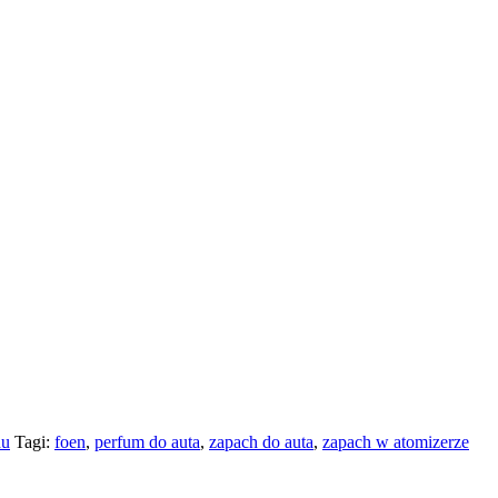
du
Tagi:
foen
,
perfum do auta
,
zapach do auta
,
zapach w atomizerze