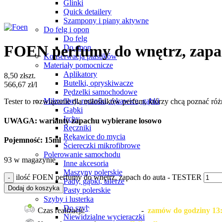
Glinki
Quick detailery
Kliknij, aby powiększyć
Szampony i piany aktywne
Do felg i opon
Do felg
FOEN perfumy do wnętrz, zapa
Do opon
Konserwacja plastików
Materiały pomocnicze
Aplikatory
8,50
zł
szt.
Butelki, opryskiwacze
566,67
zł
/l
Pędzelki samochodowe
Mikrofibry, ręczniki, rękawice, gąbki
Tester to rozwiązanie dla miłośników perfum, którzy chcą poznać ró
Gąbki
Irchy
UWAGA:
warianty zapachu wybierane losowo
Ręczniki
Rękawice do mycia
Pojemność:
15ml
Ściereczki mikrofibrowe
Polerowanie samochodu
93 w magazynie
Inne akcesoria
Maszyny polerskie
ilość FOEN perfumy do wnętrz, zapach do auta - TESTER
Pady, gąbki, talerze
Dodaj do koszyka
Pasty polerskie
Szyby i lusterka
Do szyb
Czas realizacji:
1 dzień roboczy
-
zamów do godziny 13:0
Niewidzialne wycieraczki