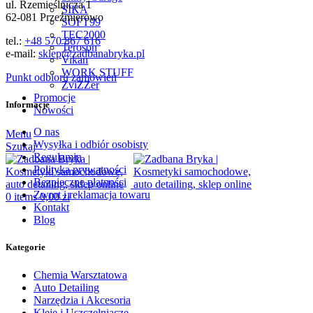
ul. Rzemieślnicza 1
SIKA
62-081 Przeźmierowo
SOFT99
TEC2000
tel.:
+48 570 867 616
Teroson
e-mail:
sklep@zadbanabryka.pl
Vikan
WORK STUFF
Punkt odbioru zamówień
ZviZZer
Promocje
Informacje
Nowości
O nas
Menu
Wysyłka i odbiór osobisty
Szukaj
Regulamin
Polityka prywatności
Bezpieczne płatności
Zwrot i reklamacja towaru
0
items
0,00
zł
Kontakt
Blog
Kategorie
Chemia Warsztatowa
Auto Detailing
Narzędzia i Akcesoria
Kleje i Uszczelniacze