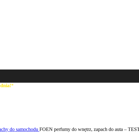
 dnia!
*
achy do samochodu
FOEN perfumy do wnętrz, zapach do auta – TE